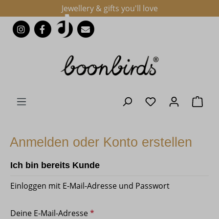
Jewellery & gifts you'll love
Zum Hauptinhalt springen
Du hast 0 Produk
Ware
Anmelden oder Konto erstellen
Ich bin bereits Kunde
Einloggen mit E-Mail-Adresse und Passwort
Deine E-Mail-Adresse
*