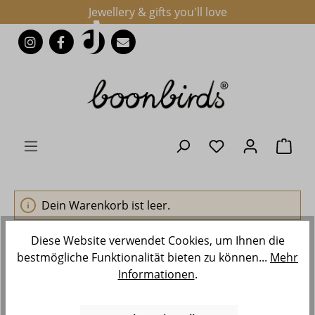
Jewellery & gifts you'll love
Zum Hauptinhalt springen
Du hast 0 Produk
Ware
Dein Warenkorb ist leer.
Diese Website verwendet Cookies, um Ihnen die
Produktnummer
bestmögliche Funktionalität bieten zu können...
Mehr
Informationen
.