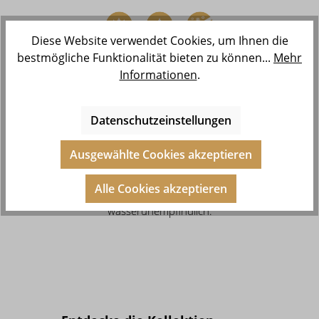
Diese Website verwendet Cookies, um Ihnen die
bestmögliche Funktionalität bieten zu können...
Mehr
Informationen
.
Unsere Kollektionen kannst Du
auch dann bedenkenlos tragen,
wenn Du gegen Nickel und Co.
Datenschutzeinstellungen
allergisch bist, denn unser Schmuck
besteht aus Edelstahl und ist 14
Ausgewählte Cookies akzeptieren
Karat vergoldet, 999 feinversilbert
oder rosévergoldet. Zudem ist er
Alle Cookies akzeptieren
schweißresistent und
wasserunempfindlich.