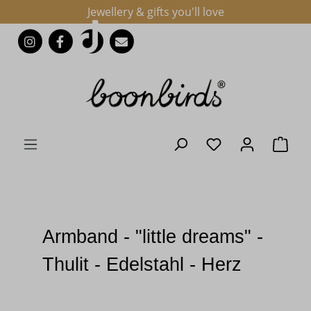
Jewellery & gifts you'll love
Zum Hauptinhalt springen
Du hast 0 Produk
Ware
Armband - "little dreams" -
Thulit - Edelstahl - Herz