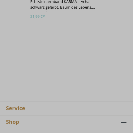
Echtsteinarmband KARMA – Achat
Echts
schwarz gefärbt, Baum des Lebens,
roséve
vergoldet
21,99 €*
21,99 
Service
Shop