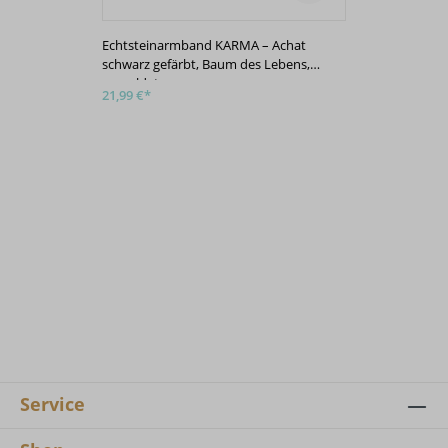
Echtsteinarmband KARMA – Achat
Echts
schwarz gefärbt, Baum des Lebens,
roséve
vergoldet
21,99 €*
21,99 
Service