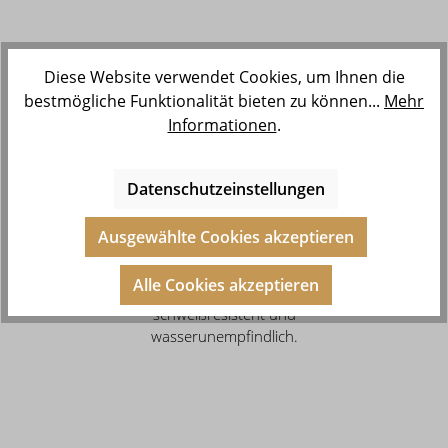
Diese Website verwendet Cookies, um Ihnen die
bestmögliche Funktionalität bieten zu können...
Mehr
Informationen
.
Unsere Kollektionen kannst Du
auch dann bedenkenlos tragen,
Datenschutzeinstellungen
wenn Du gegen Nickel und Co.
allergisch bist, denn unser Schmuck
Ausgewählte Cookies akzeptieren
besteht aus Edelstahl und ist 14
Karat vergoldet, 999 feinversilbert
Alle Cookies akzeptieren
oder rosévergoldet. Zudem ist er
schweißresistent und
wasserunempfindlich.