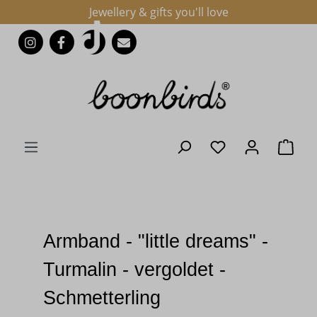
Jewellery & gifts you'll love
Zum Hauptinhalt springen
Du hast 0 Produk
Ware
Armband - "little dreams" -
Turmalin - vergoldet -
Schmetterling