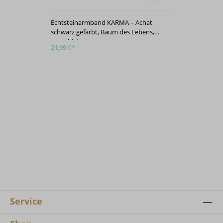
Echtsteinarmband KARMA – Achat
Echts
schwarz gefärbt, Baum des Lebens,
roséve
vergoldet
21,99 €*
21,99 
Service