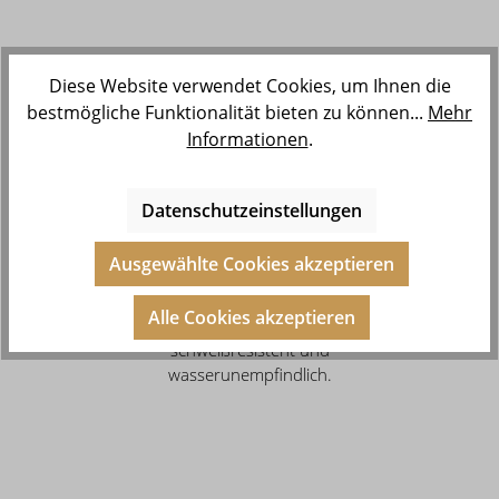
Diese Website verwendet Cookies, um Ihnen die
bestmögliche Funktionalität bieten zu können...
Mehr
Informationen
.
Unsere Kollektionen kannst Du
auch dann bedenkenlos tragen,
Datenschutzeinstellungen
wenn Du gegen Nickel und Co.
allergisch bist, denn unser Schmuck
Ausgewählte Cookies akzeptieren
besteht aus Edelstahl und ist 14
Karat vergoldet, 999 feinversilbert
Alle Cookies akzeptieren
oder rosévergoldet. Zudem ist er
schweißresistent und
wasserunempfindlich.