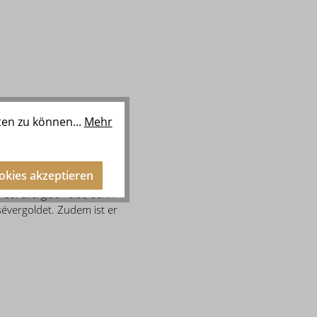
ten zu können...
Mehr
ookies akzeptieren
o. allergisch bist, denn
sévergoldet. Zudem ist er