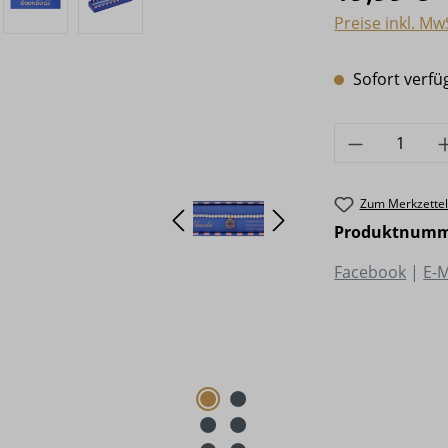
Preise inkl. Mw
Sofort verfüg
Produkt A
Zum Merkzettel
Produktnumm
Facebook
|
E-M