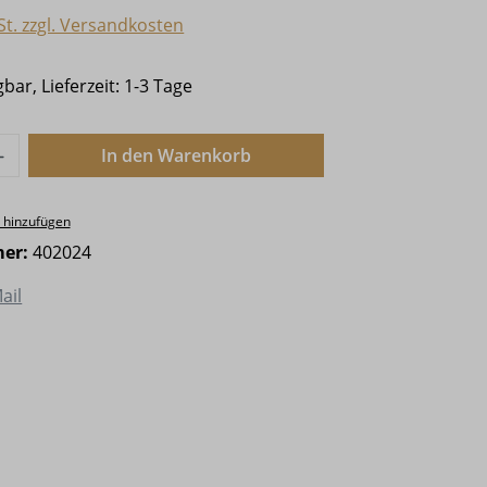
St. zzgl. Versandkosten
bar, Lieferzeit: 1-3 Tage
nzahl: Gib den gewünschten Wert ein ode
In den Warenkorb
 hinzufügen
er:
402024
ail