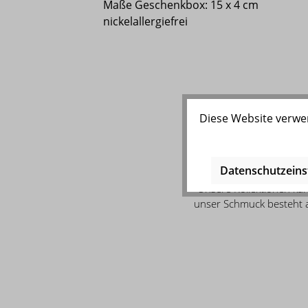
Maße Geschenkbox: 15 x 4 cm
nickelallergiefrei
Diese Website verwen
Datenschutzeins
Unsere Kollektionen kan
unser Schmuck besteht au