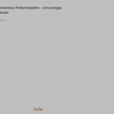
chenkbox Perlenhalskette – Schutzengel,
Geschenkbox Perlenha
lstahl
Lebens, vergoldet
99 €*
24,99 €*
Info