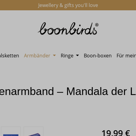
Jewellery & gifts you'll love
lsketten
Armbänder
Ringe
Boon-boxen
Für mei
enarmband – Mandala der L
Regulärer Preis
19,99 €