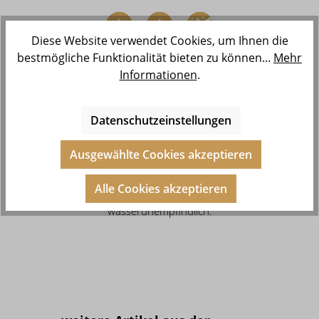
Diese Website verwendet Cookies, um Ihnen die
bestmögliche Funktionalität bieten zu können...
Mehr
Informationen
.
Unsere Kollektionen kannst Du
auch dann bedenkenlos tragen,
wenn Du gegen Nickel und Co.
Datenschutzeinstellungen
allergisch bist, denn unser Schmuck
besteht aus Edelstahl und ist 14
Ausgewählte Cookies akzeptieren
Karat vergoldet, 999 feinversilbert
oder rosévergoldet. Zudem ist er
Alle Cookies akzeptieren
schweißresistent und
wasserunempfindlich.