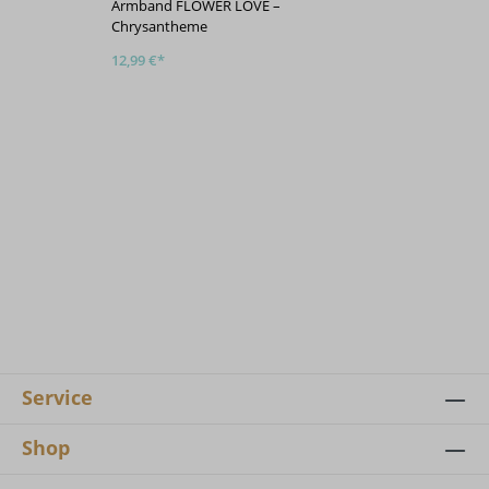
Armband FLOWER LOVE –
Armba
Chrysantheme
Gänse
12,99 €*
12,99 
Service
Shop