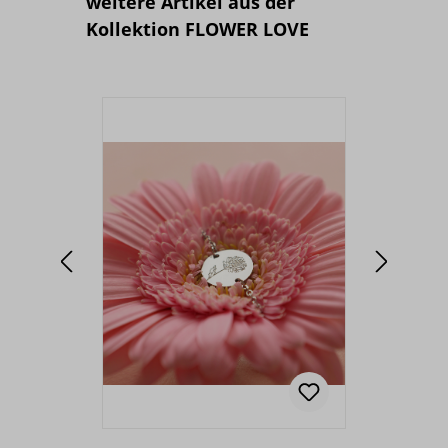
Produktgalerie überspringen
weitere Artikel aus der
Kollektion FLOWER LOVE